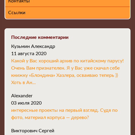
Контакты
Ссылки
Последние комментарии
Кузьмин Александр
11 августа 2020
Какой у Вас хороший архив по китайскому парусу!
Очень Вам признателен. Я у Вас уже скачал себе
книжку «Блондина» Хазлера, осваиваю теперь ))
Хоть в Ан...
Alexander
03 июля 2020
интересные проекты на первый взгляд. Судя по
фото, материал корпуса — дерево?
Викторович Сергей