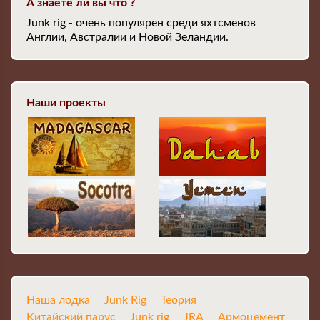
А знаете ли вы что ?
Junk rig - очень популярен среди яхтсменов
Англии, Австралии и Новой Зеландии.
Наши проекты
Наша лодка
Junk Rig
Теория
Китайский парус
Junk rig
JRA
Армоцемент