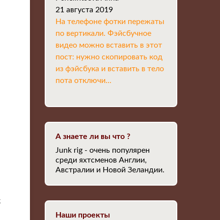
21 августа 2019
На телефоне фотки пережаты
по вертикали. Фэйсбучное
видео можно вставить в этот
пост: нужно скопировать код
из фэйсбука и вставить в тело
пота отключи...
А знаете ли вы что ?
Junk rig - очень популярен
среди яхтсменов Англии,
Австралии и Новой Зеландии.
к
Наши проекты