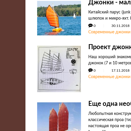
Джонки - мал
Китайский парус (junk 
шлюпок и микро-яхт.
0
30.11.2018
Современные джонки
Проект джонк
Наш хороший знакомый
джонок (7 и 10 метро
0
17.11.2018
Современные джонки
Еще одна необ
Любопытная конструкц
классическая проа (т
настоящая проа не ор