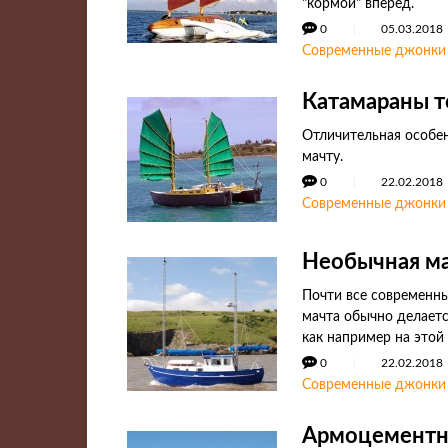
"кормой" вперед.
0
05.03.2018
Современные джонки
Катамараны 
Отличительная особен
мачту.
0
22.02.2018
Современные джонки
Необычная ма
Почти все современны
мачта обычно делаетс
как например на этой
0
22.02.2018
Современные джонки
Армоцементно