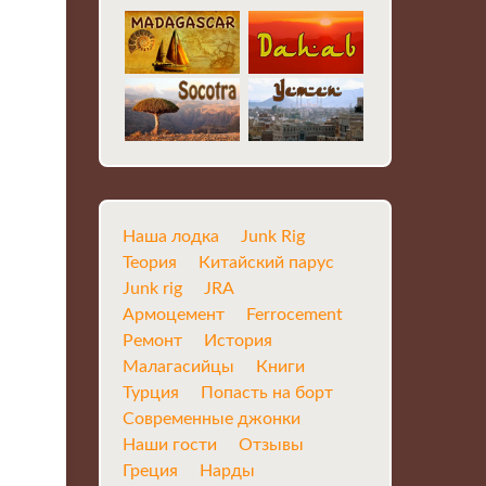
Наша лодка
Junk Rig
Теория
Китайский парус
Junk rig
JRA
Армоцемент
Ferrocement
Ремонт
История
Малагасийцы
Книги
Турция
Попасть на борт
Современные джонки
Наши гости
Отзывы
Греция
Нарды