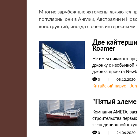
Многие зарубежные яхтсмены являются при
популярны они в Англии, Австралии и Нов
конструкций, иногда с очень интересными
Две кайтерши
Roamer
Не имея никакого пре
джонку с необычной м
джонка проекта Newbri
0
08.12.2020
Китайский парус
Jun
"Пятый элеме
Компания АМЕТА, рас
строительства первых
экспедиционной шхуны
0
24.06.2020