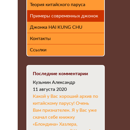
Теория китайского паруса
Примеры современных джонок
Джонка HAI KUNG CHU
Контакты
Ссылки
Последние комментарии
Кузьмин Александр
11 августа 2020
Какой у Вас хороший архив по
китайскому парусу! Очень
Вам признателен. Я у Вас уже
скачал себе книжку
«Блондина» Хазлера,