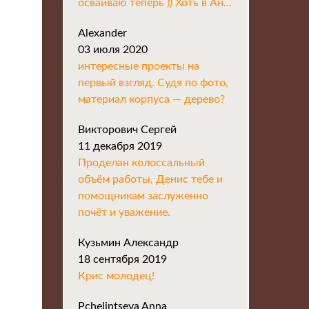
осваиваю теперь )) Хоть в Ан...
Alexander
03 июля 2020
интересные проекты на
первый взгляд. Судя по фото,
материал корпуса — дерево?
Викторович Сергей
11 декабря 2019
Проделан колоссальный
объём работы, Денис тебе и
помощникам заслуженно
почёт и уважение.
Кузьмин Александр
18 сентября 2019
Крис молодец!
Pchelintseva Anna