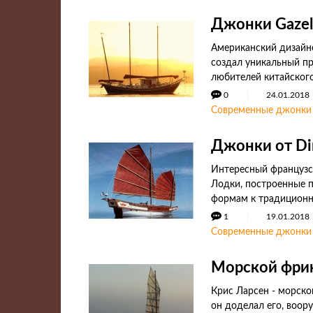
Джонки Gazell
Американский дизайне
создал уникальный пр
любителей китайского
0
24.01.2018
Современные джонки
Джонки от Dimi
Интересный французски
Лодки, построенные 
формам к традицион
1
19.01.2018
Современные джонки
Морской фрик
Крис Ларсен - морско
он доделал его, воор