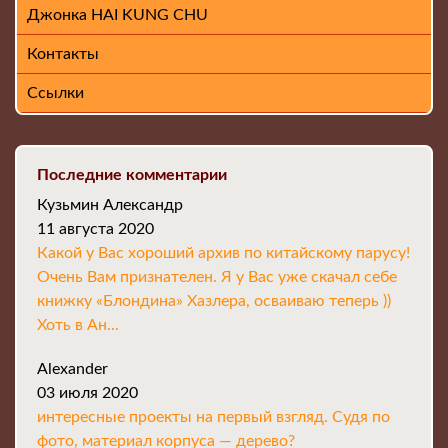
Джонка HAI KUNG CHU
Контакты
Ссылки
Последние комментарии
Кузьмин Александр
11 августа 2020
Какой у Вас хороший архив по китайскому парусу!
Очень Вам признателен. Я у Вас уже скачал себе
книжку «Блондина» Хазлера, осваиваю теперь ))
Хоть в Ан...
Alexander
03 июля 2020
интересные проекты на первый взгляд. Судя по
фото, материал корпуса — дерево?